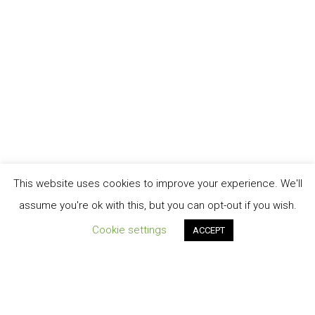
This website uses cookies to improve your experience. We'll
assume you're ok with this, but you can opt-out if you wish.
Cookie settings
ACCEPT
Order Tracking
TERMINI E CONDIZIONI DI VENDITA
My account
Cart