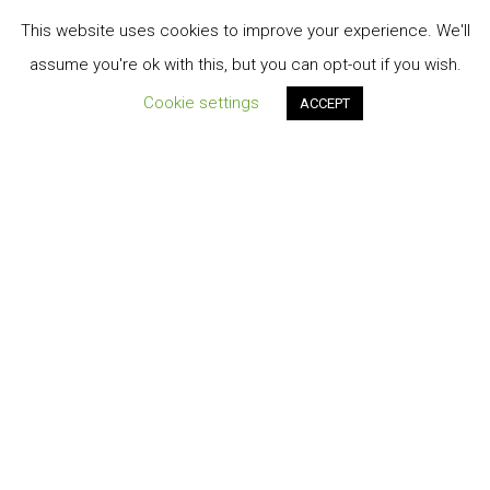
This website uses cookies to improve your experience. We'll
assume you're ok with this, but you can opt-out if you wish.
Cookie settings
ACCEPT
Order Tracking
TERMINI E CONDIZIONI DI VENDITA
My account
Cart
Contatti
Privacy-Policy
© 2026 Energiasolare3000 S.r.l.s.©2020 design by A.Salvatore
Offre servizi di ingegneria, commercializzazione e installazione di