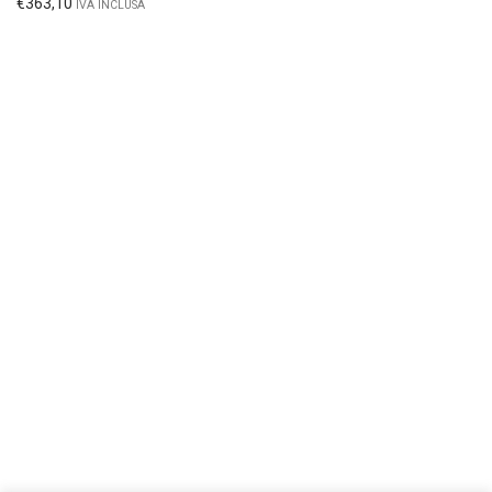
€
363,10
IVA INCLUSA