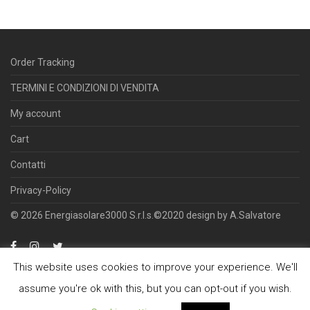
Order Tracking
TERMINI E CONDIZIONI DI VENDITA
My account
Cart
Contatti
Privacy-Policy
© 2026 Energiasolare3000 S.r.l.s.©2020 design by A.Salvatore
This website uses cookies to improve your experience. We'll
assume you're ok with this, but you can opt-out if you wish.
Offre servizi di ingegneria, commercializzazione e installazione di