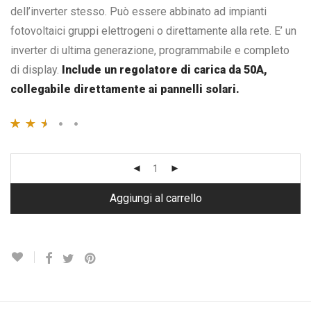
dell’inverter stesso. Può essere abbinato ad impianti
fotovoltaici gruppi elettrogeni o direttamente alla rete. E’ un
inverter di ultima generazione, programmabile e completo
di display.
Include un regolatore di carica da 50A,
collegabile direttamente ai pannelli solari.
Valutato
1552
2.48
su 5
su base
di
Aggiungi al carrello
recensioni