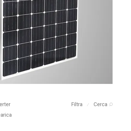
erter
Filtra
Cerca
⁄
carica