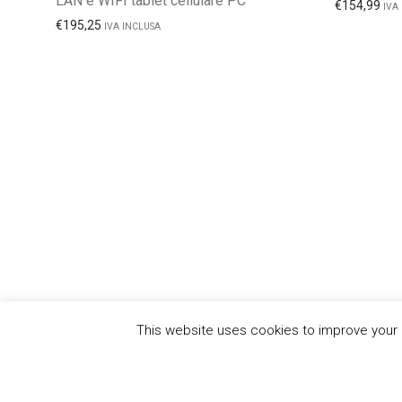
LAN e WIFI tablet cellulare PC
€
154,99
IVA
€
195,25
IVA INCLUSA
This website uses cookies to improve your e