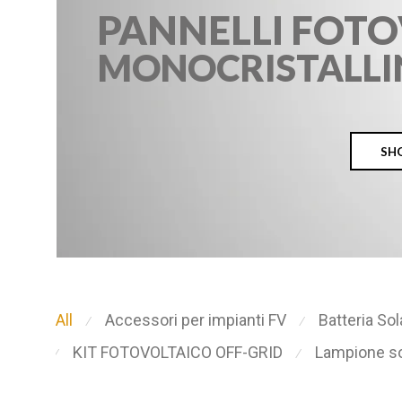
PANNELLI FOTO
MONOCRISTALLI
SHO
All
Accessori per impianti FV
Batteria So
⁄
⁄
KIT FOTOVOLTAICO OFF-GRID
Lampione so
⁄
⁄