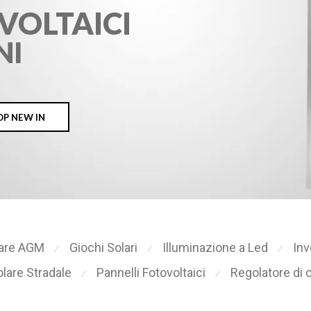
VOLTAICI
NI
P NEW IN
lare AGM
Giochi Solari
Illuminazione a Led
Inv
⁄
⁄
⁄
lare Stradale
Pannelli Fotovoltaici
Regolatore di 
⁄
⁄