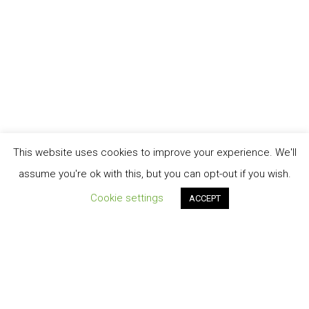
This website uses cookies to improve your experience. We'll
assume you're ok with this, but you can opt-out if you wish.
Cookie settings
ACCEPT
Order Tracking
TERMINI E CONDIZIONI DI VENDITA
My account
Cart
Contatti