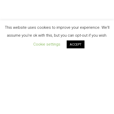
This website uses cookies to improve your experience. We'll
assume you're ok with this, but you can opt-out if you wish.
Cookie settings
ACCEPT
Order Tracking
TERMINI E CONDIZIONI DI VENDITA
My account
Cart
Contatti
Privacy-Policy
© 2026 Energiasolare3000 S.r.l.s.©2020 design by A.Salvatore