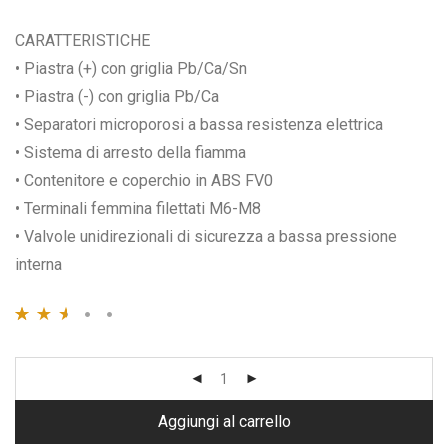
CARATTERISTICHE
• Piastra (+) con griglia Pb/Ca/Sn
• Piastra (-) con griglia Pb/Ca
• Separatori microporosi a bassa resistenza elettrica
• Sistema di arresto della fiamma
• Contenitore e coperchio in ABS FV0
• Terminali femmina filettati M6-M8
• Valvole unidirezionali di sicurezza a bassa pressione
interna
Valutato
2974
2.56
su 5
su base
di
Aggiungi al carrello
recensioni