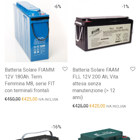
-
6
%
-
1
%
Batteria Solare FIAMM
Batteria Solare FAAM
12V 180Ah. Term.
FLL 12V 200 Ah; Vita
Femmina M8, serie FIT
attesa senza
con terminali frontali
manutenzione (> 12
anni)
€
450,00
€
425,00
IVA INCLUSA
€
425,00
€
420,00
IVA INCLUSA
-
16
%