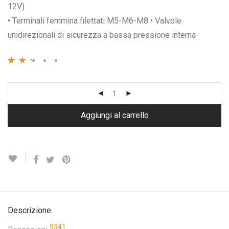
12V)
• Terminali femmina filettati M5-M6-M8 • Valvole
unidirezionali di sicurezza a bassa pressione interna
Valutato
8790
2.39
su
5 su
base di
Aggiungi al carrello
recensioni
Descrizione
9341