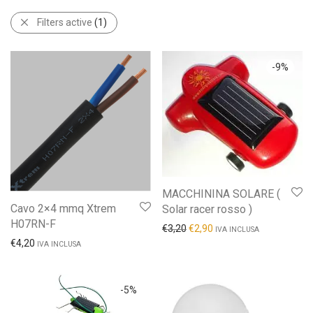
Filters active
(1)
-
9
%
MACCHININA SOLARE (
Cavo 2×4 mmq Xtrem
Solar racer rosso )
H07RN-F
€
3,20
€
2,90
IVA INCLUSA
€
4,20
IVA INCLUSA
-
5
%