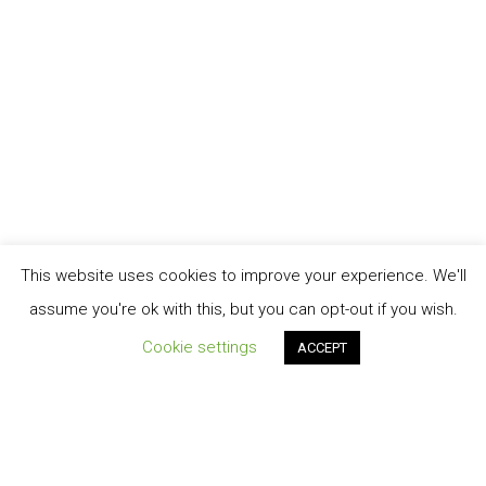
This website uses cookies to improve your experience. We'll
assume you're ok with this, but you can opt-out if you wish.
Cookie settings
ACCEPT
Order Tracking
TERMINI E CONDIZIONI DI VENDITA
My account
Cart