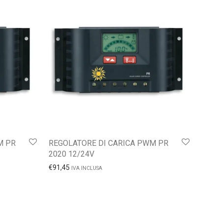
M PR
REGOLATORE DI CARICA PWM PR
2020 12/24V
€
91,45
IVA INCLUSA