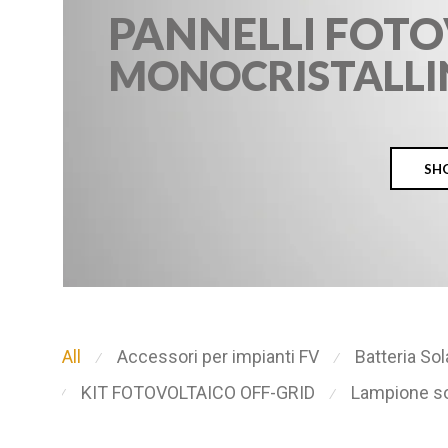
All
Accessori per impianti FV
Batteria So
⁄
⁄
KIT FOTOVOLTAICO OFF-GRID
Lampione so
⁄
⁄