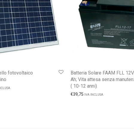
lo fotovoltaico
Batteria Solare FAAM FLL 12V
lino
Ah; Vita attesa senza manute
( 10-12 anni)
NCLUSA
€
39,75
IVA INCLUSA