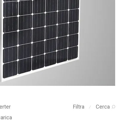
erter
Filtra
Cerca
⁄
carica