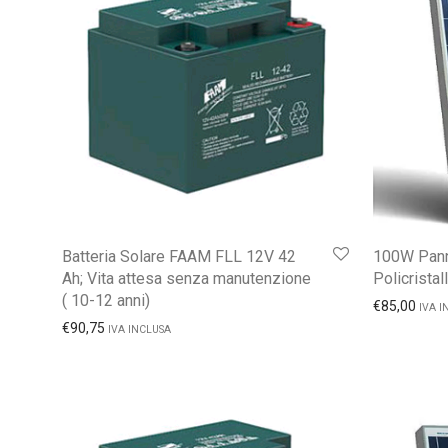
Batteria Solare FAAM FLL 12V 42
100W Pann
Ah; Vita attesa senza manutenzione
Policristal
( 10-12 anni)
€
85,00
IVA I
€
90,75
IVA INCLUSA