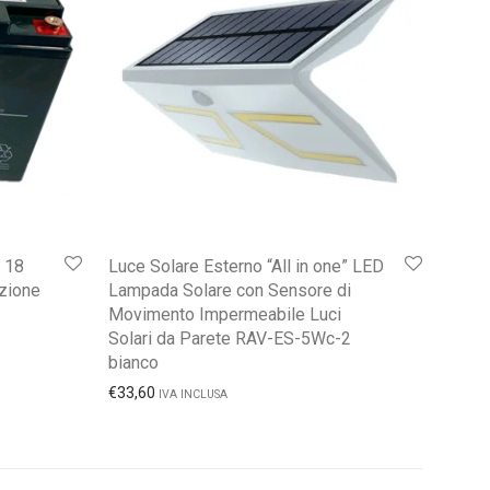
 18
Luce Solare Esterno “All in one” LED
nzione
Lampada Solare con Sensore di
Movimento Impermeabile Luci
Solari da Parete RAV-ES-5Wc-2
bianco
€
33,60
IVA INCLUSA