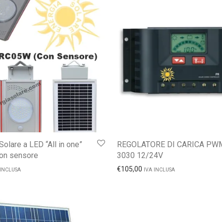
olare a LED “All in one”
REGOLATORE DI CARICA PW
on sensore
3030 12/24V
€
105,00
 INCLUSA
IVA INCLUSA