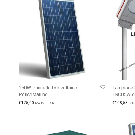
150W Pannello fotovoltaico
Lampione S
Policristallino
LRC05W c
€
125,00
€
108,58
IVA INCLUSA
IVA