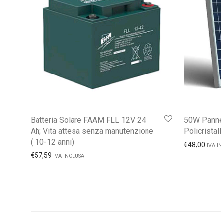
Batteria Solare FAAM FLL 12V 24
50W Pannel
Ah; Vita attesa senza manutenzione
Policristal
( 10-12 anni)
€
48,00
IVA I
€
57,59
IVA INCLUSA