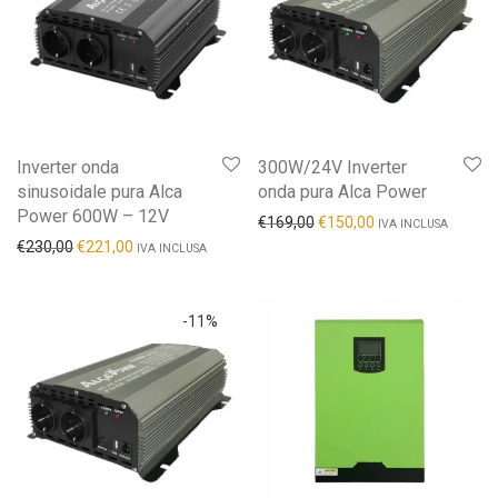
Inverter onda
300W/24V Inverter
sinusoidale pura Alca
onda pura Alca Power
Power 600W – 12V
€
169,00
€
150,00
IVA INCLUSA
€
230,00
€
221,00
IVA INCLUSA
-
11
%