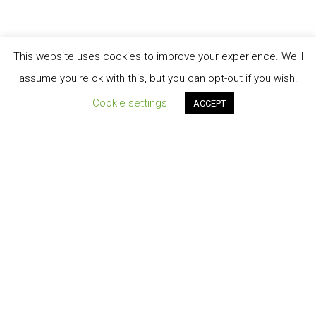
This website uses cookies to improve your experience. We'll
assume you're ok with this, but you can opt-out if you wish.
Cookie settings
ACCEPT
Order Tracking
TERMINI E CONDIZIONI DI VENDITA
My account
Cart
Contatti
Privacy-Policy
© 2026 Energiasolare3000 S.r.l.s.©2020 design by A.Salvatore