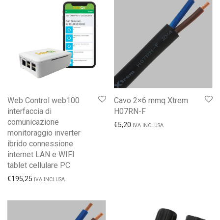
Web Control web100
Cavo 2×6 mmq Xtrem
interfaccia di
H07RN-F
comunicazione
€
5,20
IVA INCLUSA
monitoraggio inverter
ibrido connessione
internet LAN e WIFI
tablet cellulare PC
€
195,25
IVA INCLUSA