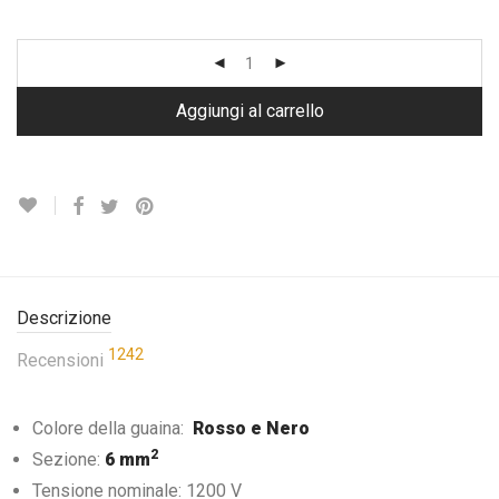
Valutato
1025
2.50
su 5
su base
di
Aggiungi al carrello
recensioni
Descrizione
1242
Recensioni
Colore della guaina:
Rosso e Nero
2
Sezione:
6 mm
Tensione nominale: 1200 V