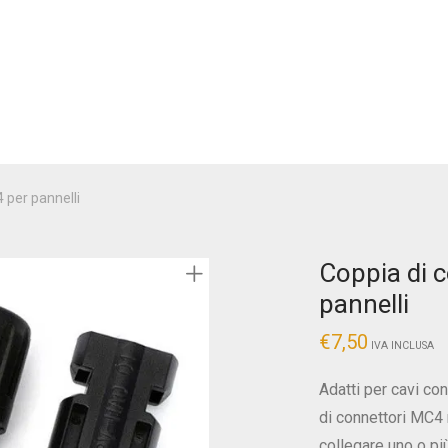
 per pannelli
Coppia di 
pannelli
€
7,50
IVA INCLUSA
Adatti per cavi c
di connettori MC4 
collegare uno o pi