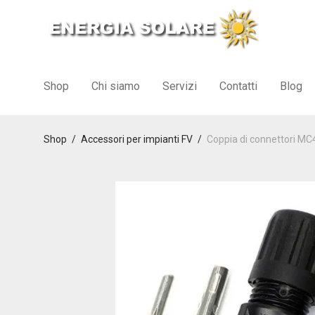
Shop
Chi siamo
Servizi
Contatti
Blog
Shop
/
Accessori per impianti FV
/
Coppia di connettori MC4