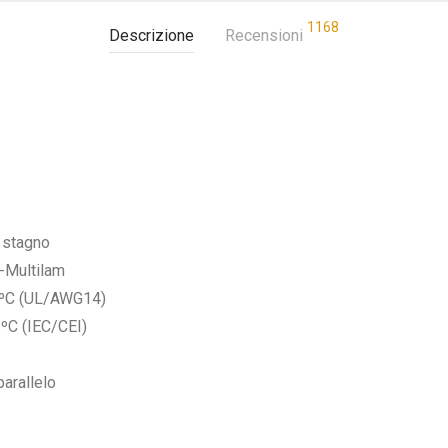
1168
Descrizione
Recensioni
i stagno
C-Multilam
0ºC (UL/AWG14)
ºC (IEC/CEI)
parallelo