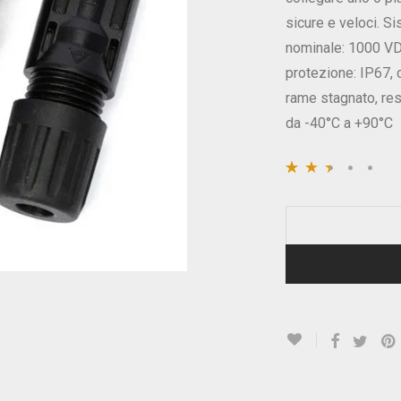
sicure e veloci. S
nominale: 1000 VDC
protezione: IP67, c
rame stagnato, res
da -40°C a +90°C
Valutato
916
2.47
su 5
su base
di
recensioni