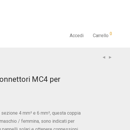
0
Accedi
Carrello
connettori MC4 per
on sezione 4 mm² e 6 mm², questa coppia
maschio / femmina, sono indicati per
ù pannelli solari e ottenere connessioni